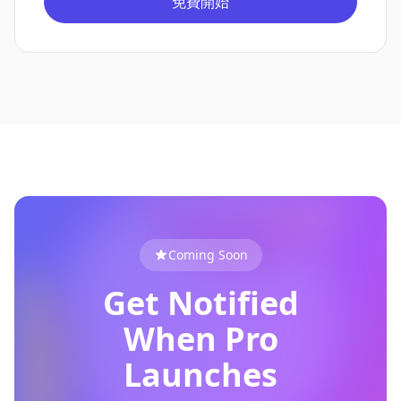
免費開始
Coming Soon
Get Notified
When Pro
Launches