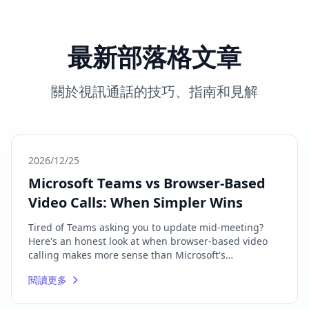
最新部落格文章
關於視訊通話的技巧、指南和見解
2026/12/25
Microsoft Teams vs Browser-Based
Video Calls: When Simpler Wins
Tired of Teams asking you to update mid-meeting?
Here's an honest look at when browser-based video
calling makes more sense than Microsoft's
everything-app.
閱讀更多